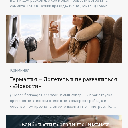
Белый дом раскрыл, с кем может провести встречи на
саммите НАТО в Турции президент США Дональд Трамп.
Сообщение телеканала гласит, что на полях...
Криминал
Германия — Долететь и не развалиться
- «Новости»
@ Magnific/Image Generator Самый коварный враг отпуска
прячется не в плохом отеле и не в задержке рейса, а в
собственном кресле на высоте десяти тысяч метров. Полет
к морю — это не только вид из
«Вайб» и «чил» стали любимыми