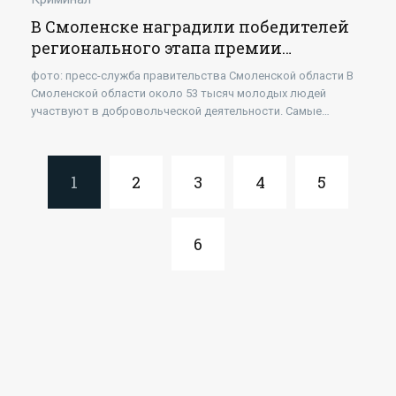
В Смоленске наградили победителей
регионального этапа премии
#МЫВМЕСТЕ - «Новости»
фото: пресс-служба правительства Смоленской области В
Смоленской области около 53 тысяч молодых людей
участвуют в добровольческой деятельности. Самые
активные граждане отмечены премией #МЫВМЕСТЕ,
1
2
3
4
5
6