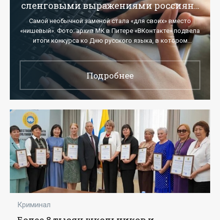
сленговыми выражениями россиян -
«Новости»
Самой необычной заменой стала «для своих» вместо
«нишевый». Фото: архив МК в Питере «ВКонтакте» подвела
итоги конкурса ко Дню русского языка, в котором
пользователи оценивали популярные
Подробнее
Криминал