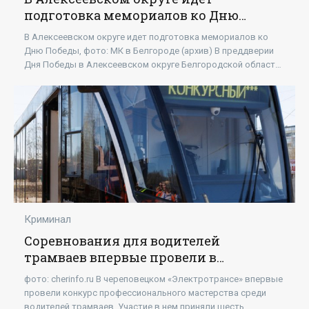
подготовка мемориалов ко Дню
Победы - «Новости»
В Алексеевском округе идет подготовка мемориалов ко
Дню Победы, фото: МК в Белгороде (архив) В преддверии
Дня Победы в Алексеевском округе Белгородской области
приводят в порядок мемориалы и
Криминал
Соревнования для водителей
трамваев впервые провели в
Череповце - «Новости»
фото: cherinfo.ru В череповецком «Электротрансе» впервые
провели конкурс профессионального мастерства среди
водителей трамваев. Участие в нем приняли шесть