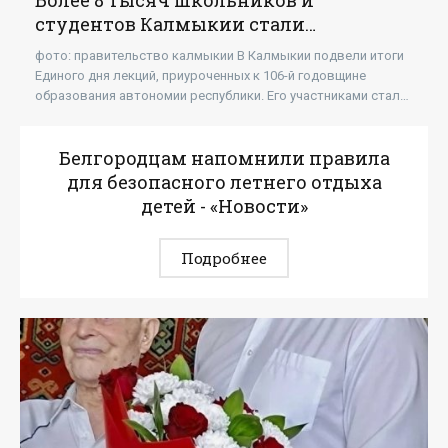
Более 8 тысяч школьников и
студентов Калмыкии стали
участниками просветительского
фото: правительство калмыкии В Калмыкии подвели итоги
проекта ко Дню республики -
Единого дня лекций, приуроченных к 106-й годовщине
«Новости»
образования автономии республики. Его участниками стали
свыше восьми тысяч школьников и
Белгородцам напомнили правила
для безопасного летнего отдыха
детей - «Новости»
Подробнее