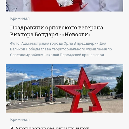
Криминал
Поздравили орловского ветерана
Виктора Бондаря - «Новости»
Фото: Администрация города Орла В преддверии Дня
Великой Победы глава территориального управления по
Северному району Николай Персидский принёс свои
поздравления ветерану ВОВ Виктору Севастьяновичу
Криминал
В Алексеевском округе идет