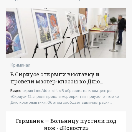
сотрудников предприятия. Конкурс состоял...
Криминал
В Сириусе открыли выставку и
провели мастер-классы ко Дню
космонавтики - «Новости»
Видео
скрин t.me/ddo_sirius В образовательном центре
«Сириус» 12 апреля прошли мероприятия, приуроченные ко
Дню космонавтики. Об этом сообщает администрация
федеральной территории. В крыле
Германия — Больницу пустили под
нож - «Новости»