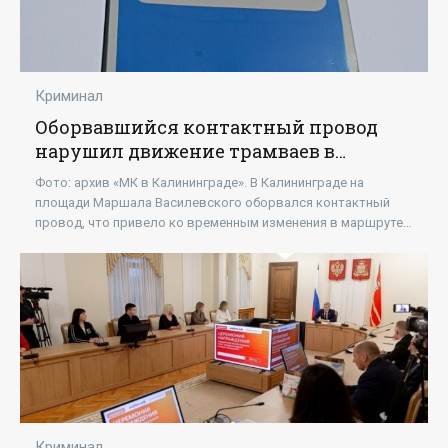
Криминал
Оборвавшийся контактный провод
нарушил движение трамваев в
Калининграде - «Новости»
Фото: архив «МК в Калининграде». В Калининграде на
площади Маршала Василевского оборвался контактный
провод, что привело ко временным изменения в маршруте
трамвая №3 и №5. Об этом сообщил Центр
Криминал