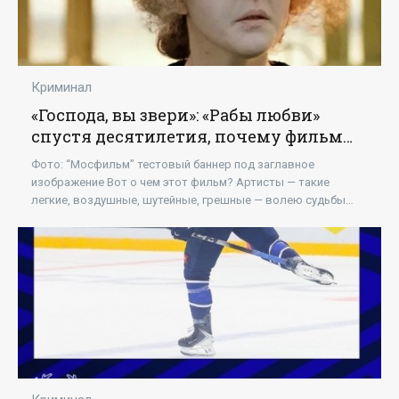
Криминал
«Господа, вы звери»: «Рабы любви»
спустя десятилетия, почему фильм
смотрят снова - «Новости»
Фото: “Мосфильм” тестовый баннер под заглавное
изображение Вот о чем этот фильм? Артисты — такие
легкие, воздушные, шутейные, грешные — волею судьбы
оказались в Крыму, в Ялте. Им надо просто снять...