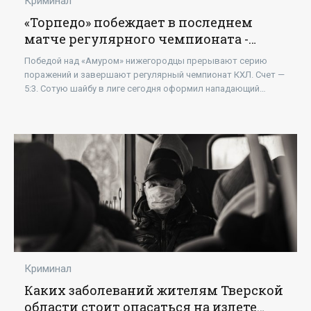
Криминал
«Торпедо» побеждает в последнем
матче регулярного чемпионата -
«Новости»
Победой над «Амуром» нижегородцы прерывают серию
поражений и завершают регулярный чемпионат КХЛ. Счет —
5:3. Сотую шайбу в лиге сегодня оформил нападающий
«Торпедо» Шейн Принс. Дубль в активе Егора
Криминал
Каких заболеваний жителям Тверской
области стоит опасаться на излете