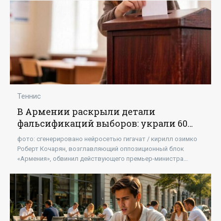
Теннис
В Армении раскрыли детали
фальсификаций выборов: украли 60
тыс. голосов - «Новости»
фото: сгенерировано нейросетью гигачат / кирилл озимко
Роберт Кочарян, возглавляющий оппозиционный блок
«Армения», обвинил действующего премьер-министра
Никола Пашиняна в организации масштабной