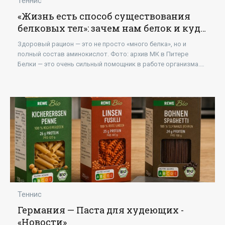
Теннис
«Жизнь есть способ существования
белковых тел»: зачем нам белок и куда
отправляться на его поиски -
Здоровый рацион — это не просто «много белка», но и
«Новости»
полный состав аминокислот. Фото: архив МК в Питере
Белки — это очень сильный помощник в работе организма.
Они выполняют огромный спектр функций в
Теннис
Германия — Паста для худеющих -
«Новости»