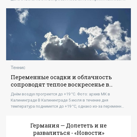
времени. Не...
Теннис
Переменные осадки и облачность
сопроводят теплое воскресенье в
Калининграде - «Новости»
Днём воздух прогреется до +19 °C. Фото: архив МК в
Калининграде В Калининграде 5 июля в течение дня
температура поднимется до +19 °C, однако из-за переменной
облачности и эпизодических осадков может
Германия — Долететь и не
развалиться - «Новости»