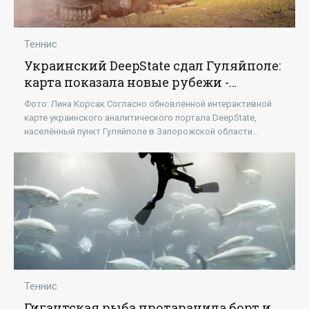
Теннис
Украинский DeepState сдал Гуляйполе:
карта показала новые рубежи -
«Новости»
Фото: Лина Корсак Согласно обновлённой интерактивной
карте украинского аналитического портала DeepState,
населённый пункт Гуляйполе в Запорожской области
перешёл под контроль российских
Теннис
Гигантская рыба протаранила борт и