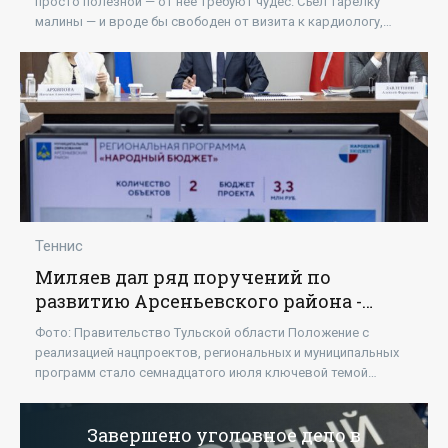
просто полезной — от нее требуют чудес. Съел тарелку
малины — и вроде бы свободен от визита к кардиологу,
косметологу и гастроэнтерологу.
Теннис
Миляев дал ряд поручений по
развитию Арсеньевского района -
«Новости»
Фото: Правительство Тульской области Положение с
реализацией нацпроектов, региональных и муниципальных
программ стало семнадцатого июля ключевой темой
встречи тульского Губернатора с главами ряда
Завершено уголовное дело в