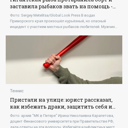
заставила рыбаков звать на помощь -
«Новости»
Фото: Sergey Metelitsa/Global Look Press В водах
Приморского края произошёл курьёзный, но опасный
инцидент с участием местных рыбаков-любителей. Мужчины
отправились на резиновой лодке на промысел и
Теннис
Пристали на улице: юрист рассказал,
как избежать драки, защитить себя и
не остаться безнаказанно избитым -
Фото: архив "МК в Питере" Ирина Николаевна Карапетова,
«Новости»
доцент Финансового университета при Правительстве РФ,
дала ответы на эти вопросы. Избегайте конфликтных мест и