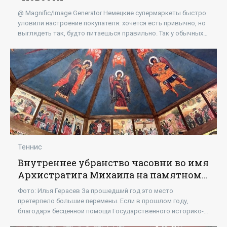
@ Magnific/Image Generator Немецкие супермаркеты быстро
уловили настроение покупателя: хочется есть привычно, но
выглядеть так, будто питаешься правильно. Так у обычных
макарон появились модные
Теннис
Внутреннее убранство часовни во имя
Архистратига Михаила на памятном
месте «Высота 168,5» обновили -
Фото: Илья Герасев За прошедший год это место
«Новости»
претерпело большие перемены. Если в прошлом году,
благодаря бесценной помощи Государственного историко-
архитектурного и этнографического