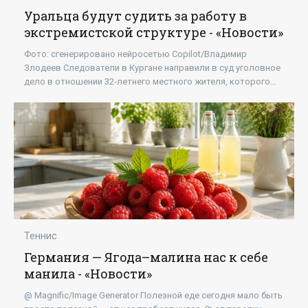
Уральца будут судить за работу в
экстремистской структуре - «Новости»
Фото: сгенерировано нейросетью Copilot/Владимир
Злодеев Следователи в Кургане направили в суд уголовное
дело в отношении 32‑летнего местного жителя, которого
обвиняют в участии в деятельности
Теннис
Германия — Ягода–малина нас к себе
манила - «Новости»
@ Magnific/Image Generator Полезной еде сегодня мало быть