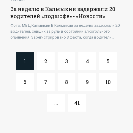
За неделю в Калмыкии задержали 20
водителей «подшофе» - «Новости»
Фото: МВД Калмыкии В Калмыкии за неделю задержали 20
водителей, севших за руль в состоянии алкогольного
опьянения. Зарегистрировано 3 факта, когда водители
привлечены за аналогичное нарушение
1
2
3
4
5
6
7
8
9
10
...
41