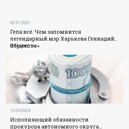
02.01.2021
Гепа всё. Чем запомнится
легендарный мэр Харькова Геннадий
Кернес - «
Общество
»
15.04.2024
Исполняющий обязанности
прокурора автономного округа