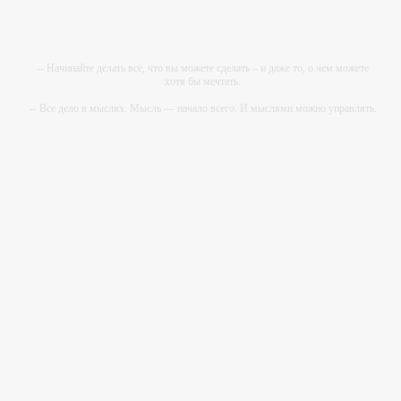
Ростехнадзора приговорены к
длительным срокам лишения
свободы - «Новости Прокуратуры РФ»
-- Начинайте делать все, что вы можете сделать – и даже то, о чем можете
хотя бы мечтать.
-- Все дело в мыслях. Мысль — начало всего. И мыслями можно управлять.
И поэтому главное дело совершенствования: работать над мыслями.
-- Идите уверенно по направлению к мечте. Живите той жизнью, которую вы
сами себе придумали.
-- Самое большое богатство — это ум. Самая большая нищета — глупость.
Из всех страхов самый пугающий — самолюбование.
-- Лучшее, что можно сделать с хорошим советом, это пропустить его мимо
ушей. Он никогда не бывает полезен никому, кроме того, кто его дал.
-- Люблю давать советы и очень не люблю, когда их дают мне.