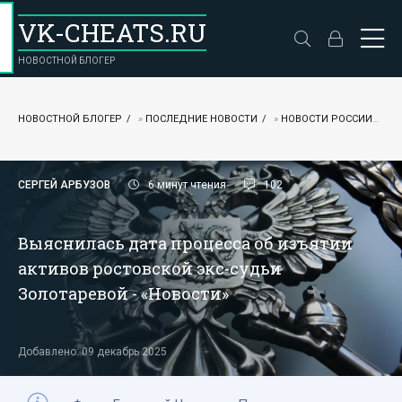
VK-CHEATS.RU
НОВОСТНОЙ БЛОГЕР
НОВОСТНОЙ БЛОГЕР
»
ПОСЛЕДНИЕ НОВОСТИ
»
НОВОСТИ РОССИИ
» 
СЕРГЕЙ АРБУЗОВ
6 минут чтения
102
Выяснилась дата процесса об изъятии
активов ростовской экс-судьи
Золотаревой - «Новости»
Добавлено: 09 декабрь 2025