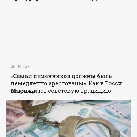
Александр Тыльченко утвердил
обвинительное заключение по
уголовному делу о получении взяток
в крупном и особо крупном размерах -
«Новости Прокуратуры РФ»
06.04.2021
«Семьи изменников должны быть
немедленно арестованы». Как в России
возрождают советскую традицию
Мнения
»
брать заложников - «