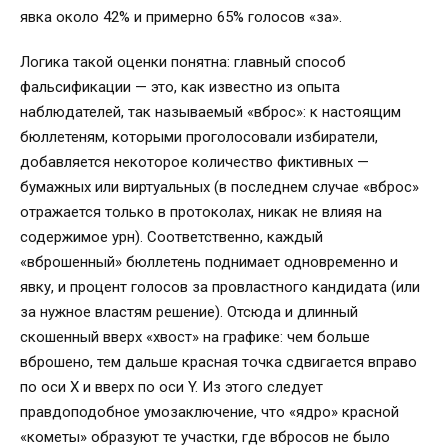
явка около 42% и примерно 65% голосов «за».
Логика такой оценки понятна: главный способ
фальсификации — это, как известно из опыта
наблюдателей, так называемый «вброс»: к настоящим
бюллетеням, которыми проголосовали избиратели,
добавляется некоторое количество фиктивных —
бумажных или виртуальных (в последнем случае «вброс»
отражается только в протоколах, никак не влияя на
содержимое урн). Соответственно, каждый
«вброшенный» бюллетень поднимает одновременно и
явку, и процент голосов за провластного кандидата (или
за нужное властям решение). Отсюда и длинный
скошенный вверх «хвост» на графике: чем больше
вброшено, тем дальше красная точка сдвигается вправо
по оси Х и вверх по оси Y. Из этого следует
правдоподобное умозаключение, что «ядро» красной
«кометы» образуют те участки, где вбросов не было