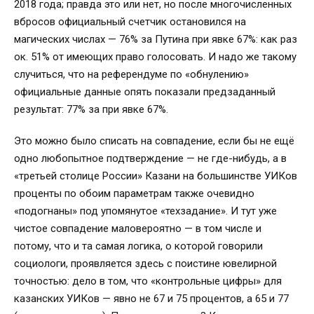
2018 года; правда это или нет, но после многочисленных
вбросов официальный счетчик остановился на
магических числах — 76% за Путина при явке 67%: как раз
ок. 51% от имеющих право голосовать. И надо же такому
случиться, что на референдуме по «обнулению»
официальные данные опять показали предзаданный
результат: 77% за при явке 67%.
Это можно было списать на совпадение, если бы не ещё
одно любопытное подтверждение — не где-нибудь, а в
«третьей столице России» Казани на большинстве УИКов
проценты по обоим параметрам также очевидно
«подогнаны» под упомянутое «техзадание». И тут уже
чистое совпадение маловероятно — в том числе и
потому, что и та самая логика, о которой говорили
социологи, проявляется здесь с поистине ювелирной
точностью: дело в том, что «контрольные цифры» для
казанских УИКов — явно не 67 и 75 процентов, а 65 и 77