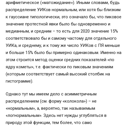
арифметическое («матожидание»). Иными словами, будь
распределение УИКов нормальным, или хотя бы близким
к гауссиане типологически, это означало бы, что пиковое
значение протестной явки было бы одновременно и
медианным, и средним – то есть для 2020 значение 15%
соответствовало бы и самому частому для отдельного
УИКа, и среднему, и к тому же число УИКов с ПЯ меньше
и больше 15% было бы примерно одинаковым. Именно на
этом строится метод оценки средних показателей «по
ядру кометы», т.е. фактически по пиковым значениям
(которым соответствует самый высокий столбик на
гистограмме).
Однако тут мы имеем дело с асимметричным
распределением (см. форму «колокола») – не
«нормальным», а, вероятно, так называемым
«логнормальным». Здесь нет нужды углубляться в
природу этой функции, тем более, что само