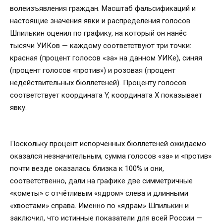
волеизъявления граждан. Масштаб фальсификаций и
настоящие значения явки и распределения голосов
Шпилькин оценил по графику, на который он нанёс
тысячи УИКов — каждому соответствуют три точки:
красная (процент голосов «за» на данном УИКе), синяя
(процент голосов «против») и розовая (процент
недействительных бюллетеней). Проценту голосов
соответствует координата Y, координата Х показывает
явку.
Поскольку процент испорченных бюллетеней ожидаемо
оказался незначительным, сумма голосов «за» и «против»
почти везде оказалась близка к 100% и они,
соответственно, дали на графике две симметричные
«кометы» с отчётливым «ядром» слева и длинными
«хвостами» справа. Именно по «ядрам» Шпилькин и
заключил, что истинные показатели для всей России —