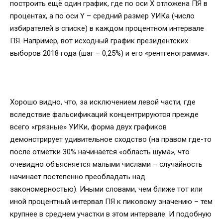
построить ещё один график, где по оси Х отложена ПЯ в
процентах, а по оси Y – средний размер УИКа (число
избирателей в списке) в каждом процентном интервале
ПЯ. Например, вот исходный график президентских
выборов 2018 года (шаг – 0,25%) и его «рентгенограмма»:
Хорошо видно, что, за исключением левой части, где
вследствие фальсификаций концентрируются прежде
всего «грязные» УИКи, форма двух графиков
демонстрирует удивительное сходство (на правом где-то
после отметки 30% начинается «область шума», что
очевидно объясняется малыми числами – случайность
начинает постепенно преобладать над
закономерностью). Иными словами, чем ближе тот или
иной процентный интервал ПЯ к пиковому значению – тем
крупнее в среднем участки в этом интервале. И подобную