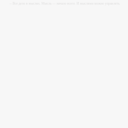
-- Все дело в мыслях. Мысль — начало всего. И мыслями можно управлять.
И поэтому главное дело совершенствования: работать над мыслями.
-- Идите уверенно по направлению к мечте. Живите той жизнью, которую вы
сами себе придумали.
-- Самое большое богатство — это ум. Самая большая нищета — глупость.
Из всех страхов самый пугающий — самолюбование.
-- Лучшее, что можно сделать с хорошим советом, это пропустить его мимо
ушей. Он никогда не бывает полезен никому, кроме того, кто его дал.
-- Люблю давать советы и очень не люблю, когда их дают мне.