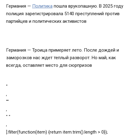
Германия —
Политика
пошла врукопашную. В 2025 году
полиция зарегистрировала 5140 преступлений против
партийцев и политических активистов
Германия — Троица примеряет лето. После дождей и
заморозков нас ждет теплый разворот. Но май, как
всегда, оставляет место для сюрпризов
"
,
""
,
" "
,
].filter(function(item) {return item.trim().length > 0});