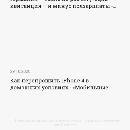
квитанция — и минус ползарплаты -
«Новости»
29.10.2020
Как перепрошить IPhone 4 в
домашних условиях - «Мобильные
устройства»
-- Начинайте делать все, что вы можете сделать – и даже то, о чем можете
хотя бы мечтать.